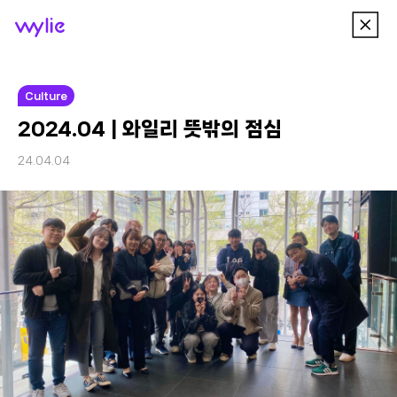
이
wylie
전
메
뉴
Culture
2024.04 | 와일리 뜻밖의 점심
24.04.04