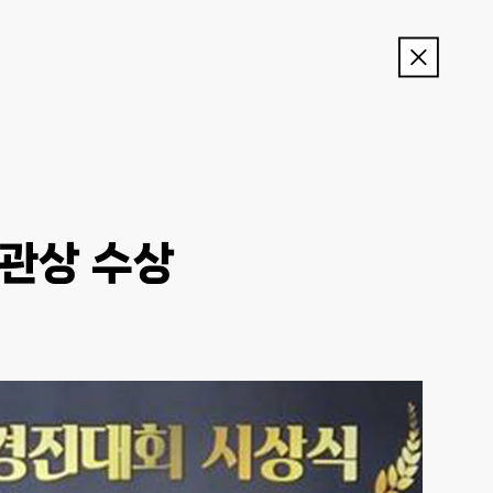
이
전
메
뉴
관상 수상