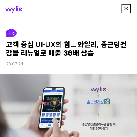
이
wylie
전
메
뉴
PR
고객 중심 UI·UX의 힘… 와일리, 종근당건
강몰 리뉴얼로 매출 36배 상승
23.07.24