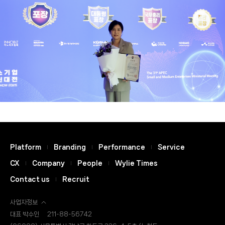
Platform
Branding
Performance
Service
CX
Company
People
Wylie Times
Contact us
Recruit
사업자정보
대표 박수인
211-88-56742