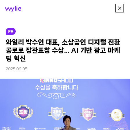
이
wylie
전
메
뉴
PR
와일리 박수인 대표, 소상공인 디지털 전환
공로로 장관표창 수상… AI 기반 광고 마케
팅 혁신
2025.09.05