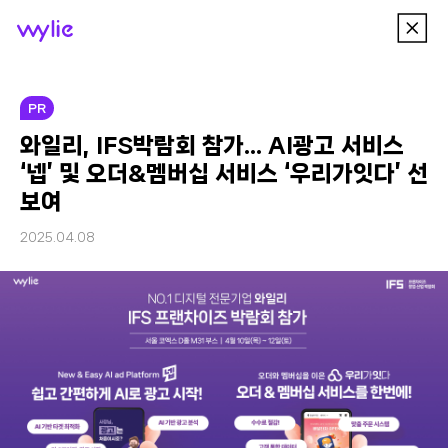
이
wylie
전
메
뉴
PR
와일리, IFS박람회 참가… AI광고 서비스
‘넵’ 및 오더&멤버십 서비스 ‘우리가잇다’ 선
보여
2025.04.08