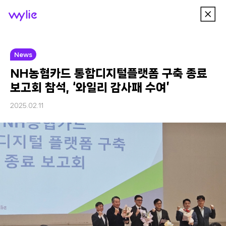
이
wylie
전
메
뉴
News
NH농협카드 통합디지털플랫폼 구축 종료
보고회 참석, ‘와일리 감사패 수여’
2025.02.11