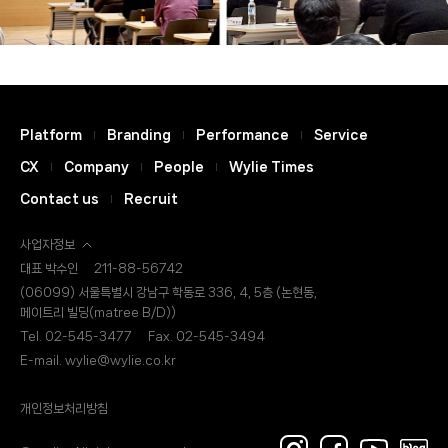
Platform
Branding
Performance
Service
CX
Company
People
Wylie Times
Contact us
Recruit
사업자정보
대표 박수인
211-88-56742
(06099) 서울특별시 강남구 학동로 336, 4, 5층 (논현동,
메이트리 빌딩(matree B/D))
Tel. 02-545-3477
Fax. 02-545-3494
E-mail. wylie@wylie.co.kr
개인정보처리방침