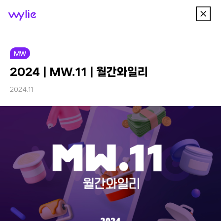
이
wylie
전
메
뉴
MW
2024 | MW.11 | 월간와일리
2024.11