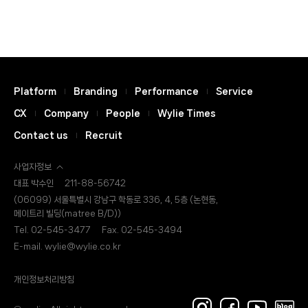
Platform
Branding
Performance
Service
CX
Company
People
Wylie Times
Contact us
Recruit
사업자정보
대표 박수인
211-88-56742
(06099) 서울특별시 강남구 학동로 336, 4, 5층 (논현동,
메이트리 빌딩(matree B/D))
Tel. 02-545-3477
Fax. 02-545-3494
E-mail. wylie@wylie.co.kr
개인정보처리방침