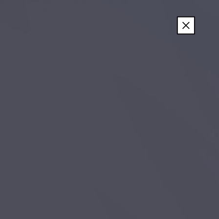
이
전
메
뉴