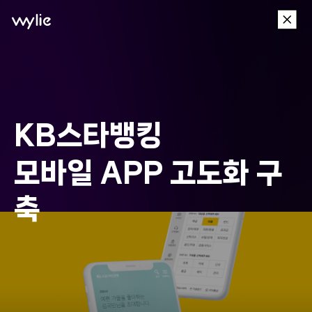
이
wylie
전
메
뉴
KB스타뱅킹
모바일 APP 고도화 구
축