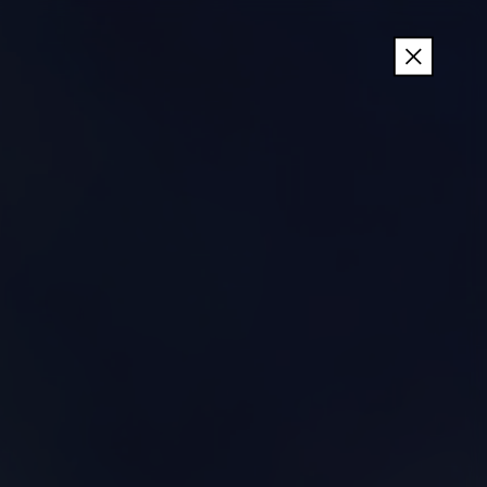
이
전
메
뉴