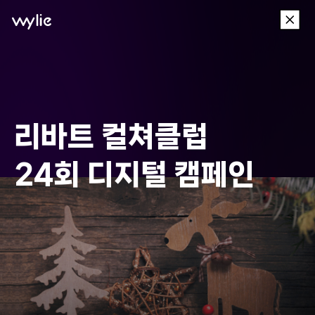
이
wylie
전
메
뉴
리바트 컬쳐클럽
24회 디지털 캠페인