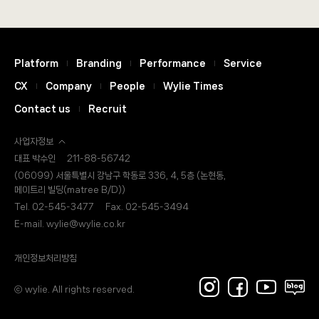
Platform
Branding
Performance
Service
CX
Company
People
Wylie Times
Contact us
Recruit
사업자정보
대표 박수인
211-88-56742
(06099) 서울특별시 강남구 학동로 336, 4, 5층 (논현동,
메이트리 빌딩(matree B/D))
Tel. 02-545-3477
Fax. 02-545-3494
E-mail. wylie@wylie.co.kr
개인정보처리방침
ⓒ wylie. All rights reserved.